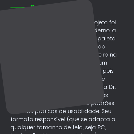
Projeto Site
Site Institucional
Site do tipo “multipage”. Este projeto foi
elaborado com um design moderno, a
partir de Identidade Visual com paleta
de cores verde. O site desenvolvido
para um laboratório clínico pioneiro na
cidade de Piripiri, desde 1976. Foi um
projeto muito prazeroso de fazer, pois
possui uma história de tradição de
biomédicos na família do patriarca Dr.
Cleber Casemiro. O site possui cores
agradáveis e totalmente nos padrões
de boas práticas de usabilidade. Seu
formato responsível (que se adapta a
qualquer tamanho de tela, seja PC,