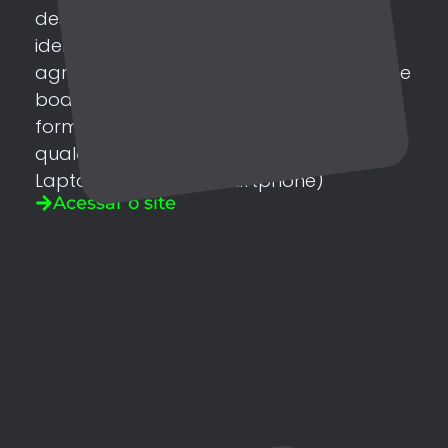
design clean e cores a partir de sua
identidade visual, o site possui cores
agradáveis e totalmente nos padrões de
boas práticas de usabilidade. Seu
formato responsível (que se adapta a
qualquer tamanho de tela, seja PC,
Laptop, Desktop e smartphone)
Acessar o site