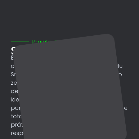
Projeto Site
Site Pessoal
É um site do tipo “Multipage”
desenvolvido para o cantor Pop Kaddu
Smith. Projeto personalizado a partir do
zero, com um layout moderno e um
design clean e cores a partir de sua
identidade visual, que foi desenvolvida
por mim. O site possui cores agradáveis e
totalmente nos padrões de boas
práticas de usabilidade. Seu formato
responsível (que se adapta a qualquer