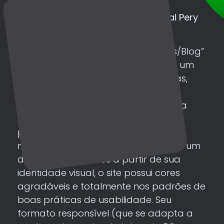
Portal De Notícias
Site da empresa Fundação Cultural Pery
Pery.
É um site do tipo “Portal de Notícias/Blog”
desenvolvido e personalizado, com um
layout moderno para site de notícias,
com sessões de notícias das mais
variadas categorias. Possui um Mega
Menu que mostra um resume das
postagens de cada categoria de
notícias, formulário de contato. Com um
design clean e cores a partir de sua
identidade visual, o site possui cores
agradáveis e totalmente nos padrões de
boas práticas de usabilidade. Seu
formato responsível (que se adapta a