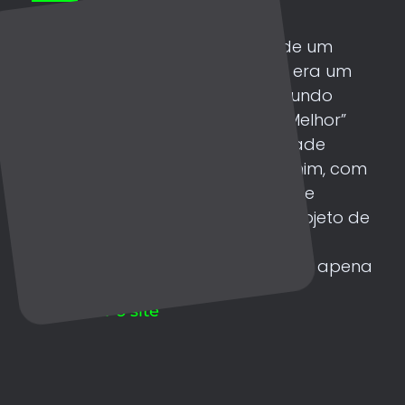
Landing Page
Landing Page
Este projeto foi criado a partir de um
projeto feito anteriormente que era um
sonho do escritor e coach Raimundo
Sousa. O projeto “Venda Mais E Melhor”
desenvolvido a partir de Identidade
Visual também elaborada por mim, com
cores que passam tranquilidade e
confiança para o usuário. Este projeto de
site Landing Page, foi criado para
lançamento de info-produto. Vale apena
conhecer!
Acessar o site