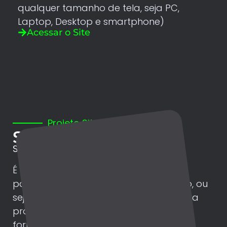
qualquer tamanho de tela, seja PC,
Laptop, Desktop e smartphone)
Acessar o Site
Projeto Site
Site Institucional
Site da empresa Via Link Telecom.
É um site do tipo “multipage” (várias
páginas) desenvolvido a partir do zero, ou
seja personalizado, com um layout para
provedor de internet fibra óptica, com
formulário de solicitação de serviços de