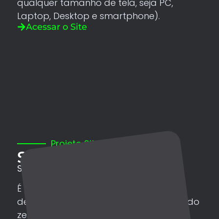
qualquer tamanho de tela, seja PC,
Laptop, Desktop e smartphone).
Acessar o Site
Projeto Site
Site Institucional
Site da Saoben
É um site do tipo “Multipage”
desenvolvido e personalizado a partir do
zero, com um layout moderno e um