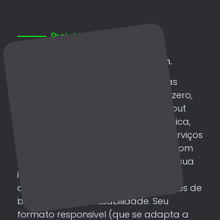
Projeto Site
Site Institucional
Site da empresa Infototal Telecom.
É um site do tipo “multipage” (várias
páginas) desenvolvido a partir do zero,
ou seja personalizado, com um layout
para provedor de internet fibra óptica,
com formulário de solicitação de serviços
de internet, formulário de contato. Com
um design clean e cores a partir de sua
identidade visual, o site possui cores
agradáveis e totalmente nos padrões de
boas práticas de usabilidade. Seu
formato responsivel (que se adapta a