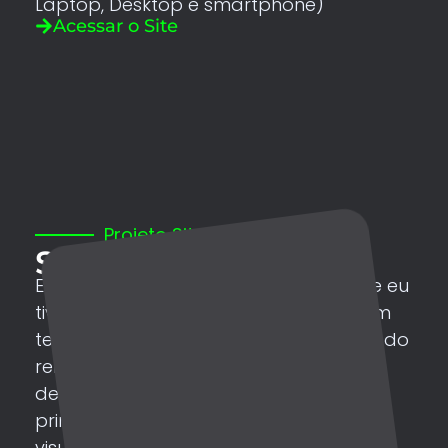
Laptop, Desktop e smartphone)
Acessar o Site
Projeto Site
Site Pessoal
Este projeto foi um enorme prazer que eu
tive em criar. Era um sonho já de algum
tempo de uma pessoa muito querida, do
renomado Valcolto Tarólogo. Para
desenvolver este projeto, foi necessário
primeiramente criar uma identidade
visual para o cliente, só a partir daí,